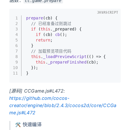
函数：
cc.game.prepare
JAVASCRIPT
1
prepare
(
cb
) {
2
// 已经准备过则跳过
3
if
 (
this
.
_prepared
) {
4
if
 (cb) 
cb
();
5
return
;
6
  }
7
// 加载预览项目代码
8
this
.
_loadPreviewScript
(
() =>
 {
9
this
.
_prepareFinished
(cb);
10
  });
11
}
[源码] CCGame.js#L472:
https://github.com/cocos-
creator/engine/blob/2.4.3/cocos2d/core/CCGa
me.js#L472
🛠
快速编译