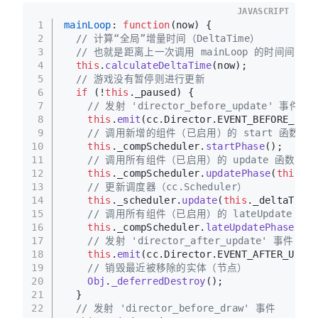
JAVASCRIPT
1
mainLoop
: 
function
(
now
) {
2
// 计算“全局”增量时间（DeltaTime）
3
// 也就是距离上一次调用 mainLoop 的时间间隔
4
this
.
calculateDeltaTime
(now);
5
// 游戏没有暂停则进行更新
6
if
 (!
this
.
_paused
) {
7
// 发射 'director_before_update' 事件
8
this
.
emit
(cc.
Director
.
EVENT_BEFORE_UPDA
9
// 调用新增的组件（已启用）的 start 函数
10
this
.
_compScheduler
.
startPhase
();
11
// 调用所有组件（已启用）的 update 函数
12
this
.
_compScheduler
.
updatePhase
(
this
.
_d
13
// 更新调度器（cc.Scheduler）
14
this
.
_scheduler
.
update
(
this
.
_deltaTime
)
15
// 调用所有组件（已启用）的 lateUpdate 函
16
this
.
_compScheduler
.
lateUpdatePhase
(
thi
17
// 发射 'director_after_update' 事件
18
this
.
emit
(cc.
Director
.
EVENT_AFTER_UPDAT
19
// 销毁最近被移除的实体（节点）
20
Obj
.
_deferredDestroy
();
21
  }
22
// 发射 'director_before_draw' 事件