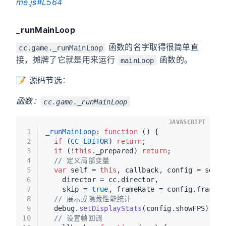
me.js#L564
_runMainLoop
函数的名字取得很简单直
cc.game._runMainLoop
接，摊牌了它就是用来运行
函数的。
mainLoop
📝 源码节选：
函数：
cc.game._runMainLoop
JAVASCRIPT
1
_runMainLoop
: 
function
 (
) {
2
if
 (
CC_EDITOR
) 
return
;
3
if
 (!
this
.
_prepared
) 
return
;
4
// 定义局部变量
5
var
 self = 
this
, callback, config = self.
6
    director = cc.
director
,
7
    skip = 
true
, frameRate = config.
frameRa
8
// 展示或隐藏性能统计
9
  debug.
setDisplayStats
(config.
showFPS
);
10
// 设置帧回调