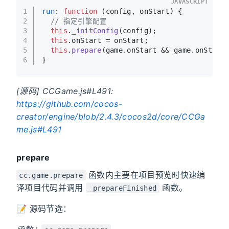
JAVASCRIPT
1
run
: 
function
 (
config, onStart
) {
2
// 指定引擎配置
3
this
.
_initConfig
(config);
4
this
.
onStart
 = onStart;
5
this
.
prepare
(game.
onStart
 && game.
onStart
6
}
[源码] CCGame.js#L491:
https://github.com/cocos-
creator/engine/blob/2.4.3/cocos2d/core/CCGa
me.js#L491
prepare
函数内主要在项目预览时快速编
cc.game.prepare
译项目代码并调用
函数。
_prepareFinished
📝 源码节选：