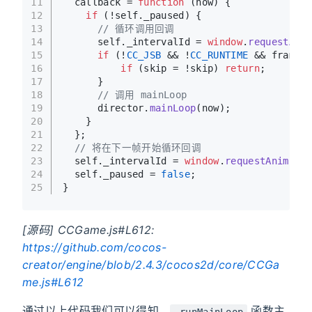
11
  callback = 
function
 (
now
) {
12
if
 (!self.
_paused
) {
13
// 循环调用回调
14
      self.
_intervalId
 = 
window
.
requestAnim
15
if
 (!
CC_JSB
 && !
CC_RUNTIME
 && frameRa
16
if
 (skip = !skip) 
return
;
17
      }
18
// 调用 mainLoop
19
      director.
mainLoop
(now);
20
    }
21
  };
22
// 将在下一帧开始循环回调
23
  self.
_intervalId
 = 
window
.
requestAnimFram
24
  self.
_paused
 = 
false
;
25
}
[源码] CCGame.js#L612:
https://github.com/cocos-
creator/engine/blob/2.4.3/cocos2d/core/CCGa
me.js#L612
通过以上代码我们可以得知，
函数主
_runMainLoop