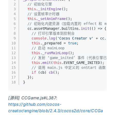
2
// 初始化引擎
3
this
.
_initEngine
();
4
// 设置帧率计时器
5
this
.
_setAnimFrame
();
6
// 初始化内建资源（加载内置的 effect 和 mater
7
  cc.
assetManager
.
builtins
.
init
(
() =>
 {
8
// 打印引擎版本到控制台
9
console
.
log
(
'Cocos Creator v'
 + cc.
ENGI
10
this
.
_prepared
 = 
true
;
11
// 启动 mainLoop
12
this
.
_runMainLoop
();
13
// 发射 ‘game_inited’ 事件（代表引擎已初
14
this
.
emit
(
this
.
EVENT_GAME_INITED
);
15
// 调用 main.js 中定义的 onStart 函数
16
if
 (cb) 
cb
();
17
  });
18
}
[源码] CCGame.js#L387:
https://github.com/cocos-
creator/engine/blob/2.4.3/cocos2d/core/CCGa