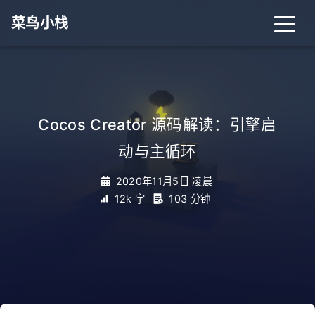
菜鸟小栈
首页
归档
分类
Cocos Creator 源码解读：引擎启
动与主循环
标签
关于
搜索
2020年11月5日 凌晨
12k 字
103 分钟
关灯