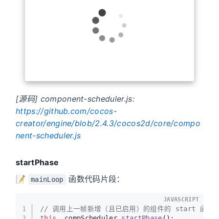
[源码] component-scheduler.js:
https://github.com/cocos-
creator/engine/blob/2.4.3/cocos2d/core/compo
nent-scheduler.js
startPhase
📝
函数代码片段：
mainLoop
JAVASCRIPT
1
// 调用上一帧新增（且已启用）的组件的 start 函数