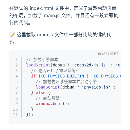
在默认的 index.html 文件中，定义了游戏启动页面
的布局，加载了 main.js 文件，并且还有一段立即执
行的代码。
📝 这里截取 main.js 文件中一部分比较关键的代
码：
JAVASCRIPT
1
// 加载引擎脚本
2
loadScript
(debug ? 
'cocos2d-js.js'
 : 
'cocos
3
// 是否开启了物理系统？
4
if
 (
CC_PHYSICS_BUILTIN
 || 
CC_PHYSICS_CANN
5
// 加载物理系统脚本并启动引擎
6
loadScript
(debug ? 
'physics.js'
 : 
'phys
7
  } 
else
 {
8
// 启动引擎
9
window
.
boot
();
10
  }
11
});