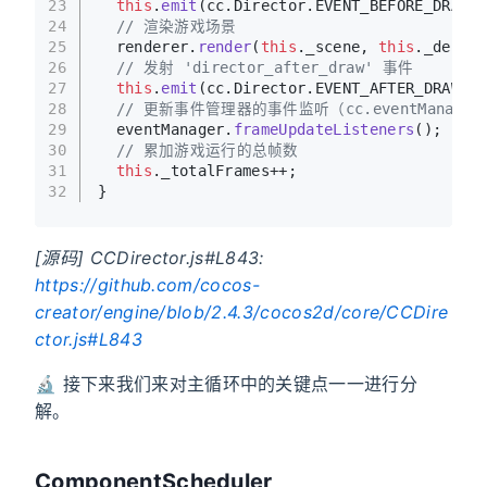
23
this
.
emit
(cc.
Director
.
EVENT_BEFORE_DRAW
);
24
// 渲染游戏场景
25
  renderer.
render
(
this
.
_scene
, 
this
.
_deltaT
26
// 发射 'director_after_draw' 事件
27
this
.
emit
(cc.
Director
.
EVENT_AFTER_DRAW
);
28
// 更新事件管理器的事件监听（cc.eventManage
29
  eventManager.
frameUpdateListeners
();
30
// 累加游戏运行的总帧数
31
this
.
_totalFrames
++;
32
}
[源码] CCDirector.js#L843:
https://github.com/cocos-
creator/engine/blob/2.4.3/cocos2d/core/CCDire
ctor.js#L843
🔬 接下来我们来对主循环中的关键点一一进行分
解。
ComponentScheduler