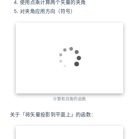
另外，在三维空间中矢量的有向角计算还需要有一个
参照平面才有意义。
具体的计算步骤：
将两个矢量投影到同一参照平面上
通过叉乘求出两个矢量的法矢量
通过该法矢量在参照平面法矢量上的投影长度得
到方向
使用点乘计算两个矢量的夹角
对夹角应用方向（符号）