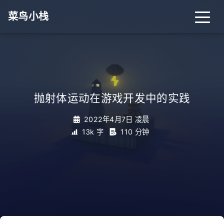
菜鸟小栈
首页
归档
分类
抛射体运动在游戏开发中的实践
标签
关于
搜索
2022年4月7日 凌晨
13k 字
110 分钟
关灯