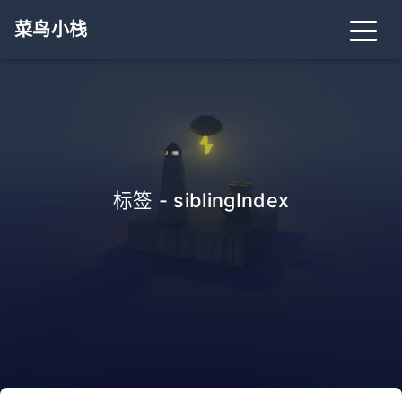
菜鸟小栈
首页
归档
分类
标签
关于
搜索
标签 - siblingIndex
关灯