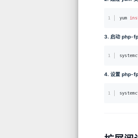
1
yum 
ins
3. 启动 php-
1
systemc
4. 设置 php
1
systemc