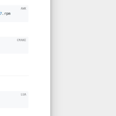
AWK
7
.rpm
CMAKE
LUA