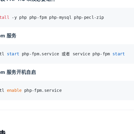
tall
 -y php php-fpm php-mysql php-pecl-zip
fpm 服务
tl 
start
 php-fpm.service 或者 service php-fpm 
start
-fpm 服务开机自启
tl 
enable
 php-fpm.service