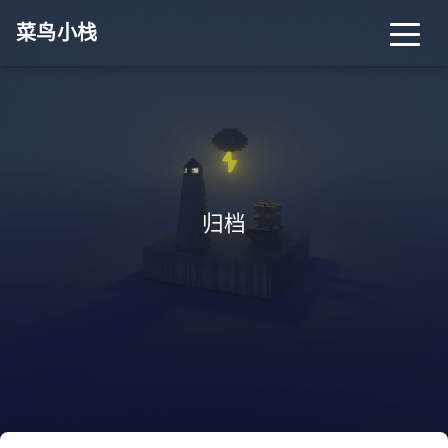
菜鸟小栈
首页
归档
分类
标签
关于
搜索
归档
关灯