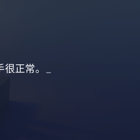
手很正常。
_