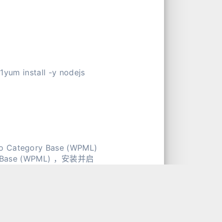
 yum 安装 Node.js 1yum install -y nodejs
gory Base (WPML)
ase (WPML) ，安装并启